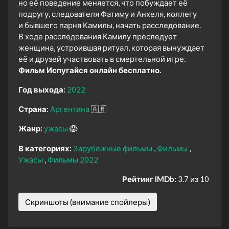
но её поведение меняется, что побуждает её
подругу, следователя Фатиму и Анхеля, коллегу
и бывшего парня Камилы, начать расследование.
В ходе расследования Камилу преследует
женщина, устроившая ритуал, которая вынуждает
её и друзей участвовать в смертельной игре.
Фильм Испугайся онлайн бесплатно.
Год выхода:
2022
Страна:
Аргентина
🇦🇷
Жанр:
ужасы
😱
В категориях:
Зарубежные фильмы
Фильмы
Ужасы
Фильмы 2022
Рейтинг IMDb:
3.7 из 10
Скриншоты (внимание спойлеры)