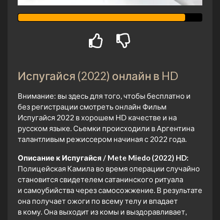
Испугайся (2022) онлайн в HD
Внимание: вы здесь для того, чтобы бесплатно и
без регистрации смотреть онлайн Фильм
Испугайся 2022 в хорошем HD качестве и на
русском языке. Сьемки происходили в Аргентина
талантливым режиссером начиная с 2022 года.
Описание к Испугайся / Mete Miedo (2022) HD:
Полицейская Камила во время операции случайно
становится свидетелем сатанинского ритуала
и самоубийства через самосожжение. В результате
она получает ожоги по всему телу и впадает
в кому. Она выходит из комы и выздоравливает,