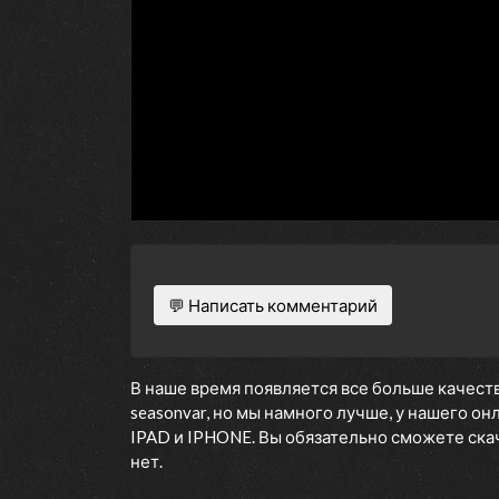
💬 Написать комментарий
В наше время появляется все больше качеств
seasonvar, но мы намного лучше, у нашего о
IPAD и IPHONE. Вы обязательно сможете скача
нет.