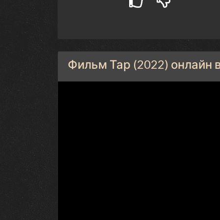
Фильм Тар (2022) онлайн в