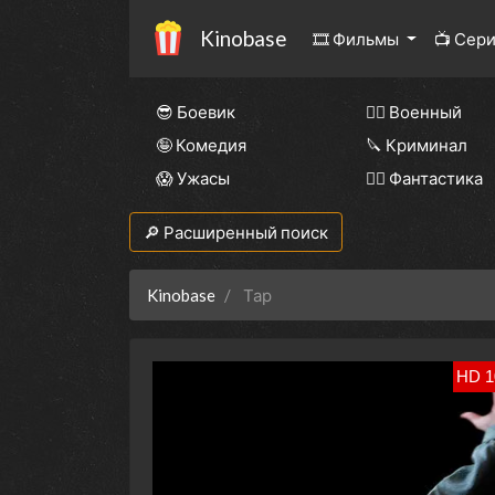
Kinobase
🎞 Фильмы
📺 Сер
😎 Боевик
👨‍✈️ Военный
🤪 Комедия
🔪 Криминал
😱 Ужасы
🧙‍♀️ Фантастика
🔎 Расширенный поиск
Kinobase
Тар
HD 1