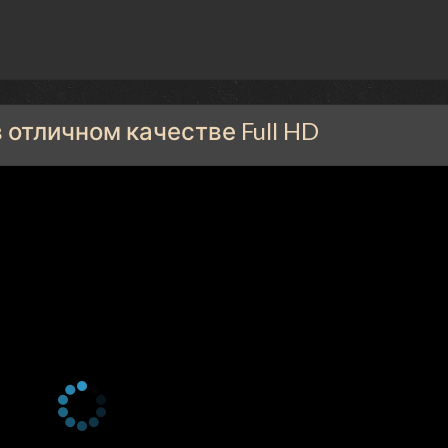
 отличном качестве Full HD