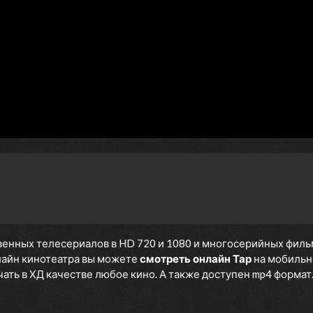
енных телесериалов в HD 720 и 1080 и многосерийных фильмов
нлайн кинотеатра вы можете
смотреть онлайн Тар
на мобильно
ть в ХД качестве любое кино. А также доступен mp4 формат. 