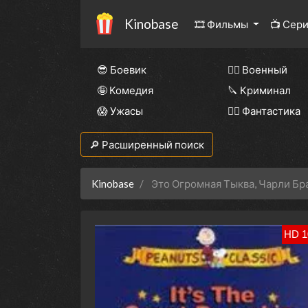
Kinobase
🎞 Фильмы
📺 Сер
😎 Боевик
👨‍✈️ Военный
🤪 Комедия
🔪 Криминал
😱 Ужасы
🧙‍♀️ Фантастика
🔎 Расширенный поиск
Kinobase
Это Огромная Тыква, Чарли Бр
HD 1