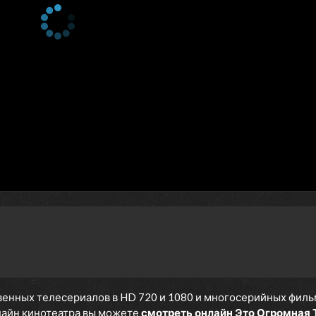
енных телесериалов в HD 720 и 1080 и многосерийных фильмов
нлайн кинотеатра вы можете
смотреть онлайн Это Огромная 