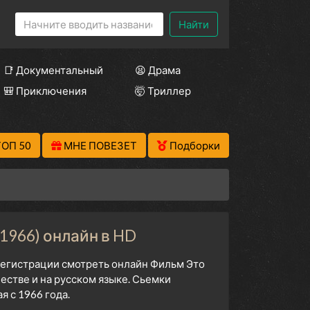
Найти
📑 Документальный
😫 Драма
🎒 Приключения
🤯 Триллер
ТОП 50
МНЕ ПОВЕЗЕТ
Подборки
1966) онлайн в HD
 регистрации смотреть онлайн Фильм Это
естве и на русском языке. Сьемки
 с 1966 года.