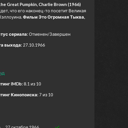
he Great Pumpkin, Charlie Brown (1966)
ет, что его наконец-то посетит Великая
 Хэллоуина.
Фильм Это Огромная Тыква,
тус сериала:
Отменен/Завершен
а выхода:
27.10.1966
уд
тинг IMDb:
8.1 из 10
тинг Кинопоиска:
7 из 10
e
27 октября 1966