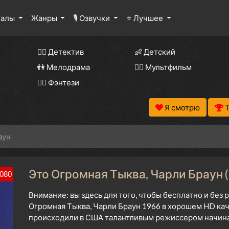
иалы
Жанры
🎙 Озвучки
⭐ Лучшее
🕵️‍♂️ Детектив
👶 Детский
👫 Мелодрама
🧚‍♀️ Мультфильм
🧝‍♂️ Фэнтези
Я смотрю
аун
Это Огромная Тыква, Чарли Браун (
080
Внимание: вы здесь для того, чтобы бесплатно и без
Огромная Тыква, Чарли Браун 1966 в хорошем HD кач
происходили в США талантливым режиссером начиная