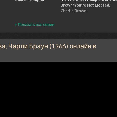
Brown/You're Not Elected,
Charlie Brown
, Чарли Браун (1966) онлайн в
D