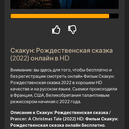
Скакун: Рождественская сказка
(2022) онлайн в HD
Внимание: вы здесь для того, чтобы бесплатно и
без регистрации смотреть онлайн Фильм Скакун:
Рождественская сказка 2022 в хорошем HD
качестве и на русском языке. Сьемки происходили
в Франция, США, Великобритания талантливым
режиссером начиная с 2022 года.
Описание к Скакун: Рождественская сказка /
Prancer: A Christmas Tale (2022) HD:
Фильм Скакун:
Рождественская сказка онлайн бесплатно.