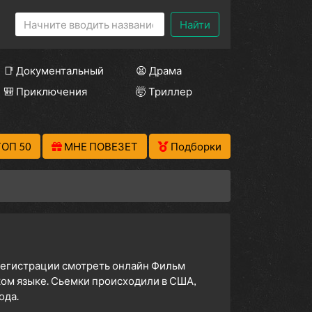
Найти
📑 Документальный
😫 Драма
🎒 Приключения
🤯 Триллер
ТОП 50
МНЕ ПОВЕЗЕТ
Подборки
 регистрации смотреть онлайн Фильм
ком языке. Сьемки происходили в США,
ода.