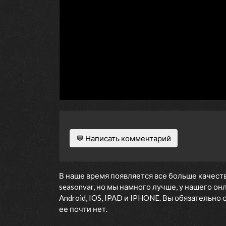
💬 Написать комментарий
В наше время появляется все больше качеств
seasonvar, но мы намного лучше, у нашего о
Android, IOS, IPAD и IPHONE. Вы обязательно
ее почти нет.