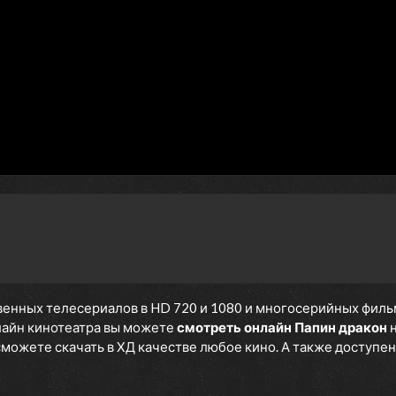
енных телесериалов в HD 720 и 1080 и многосерийных фильмов
нлайн кинотеатра вы можете
смотреть онлайн Папин дракон
н
 сможете скачать в ХД качестве любое кино. А также доступен