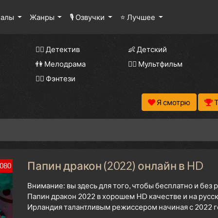
иалы
Жанры
🎙 Озвучки
⭐ Лучшее
🕵️‍♂️ Детектив
👶 Детский
👫 Мелодрама
🧚‍♀️ Мультфильм
🧝‍♂️ Фэнтези
Я смотрю
Папин дракон (2022) онлайн в HD
080
Внимание: вы здесь для того, чтобы бесплатно и без
Папин дракон 2022 в хорошем HD качестве и на русс
Ирландия талантливым режиссером начиная с 2022 г