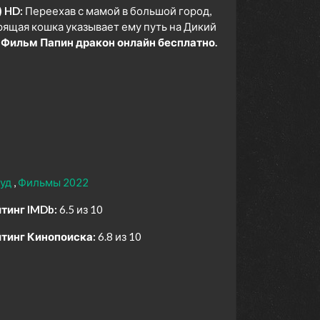
) HD:
Переехав с мамой в большой город,
рящая кошка указывает ему путь на Дикий
.
Фильм Папин дракон онлайн бесплатно.
вуд
Фильмы 2022
тинг IMDb:
6.5 из 10
тинг Кинопоиска:
6.8 из 10