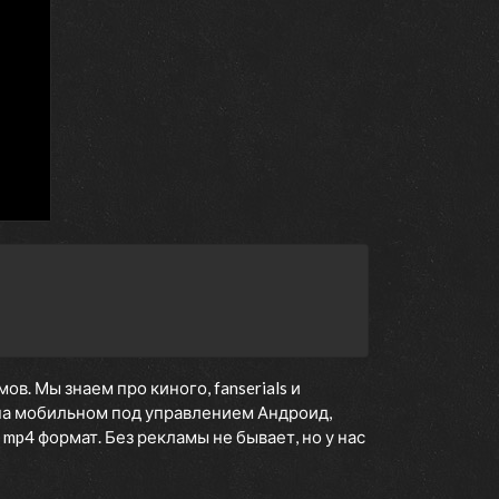
. Мы знаем про киного, fanserials и
а мобильном под управлением Андроид,
 mp4 формат. Без рекламы не бывает, но у нас