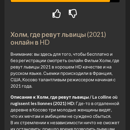
Холм, где ревут львицы (2021)
онлайн в HD
Внимание: вы здесь для того, чтобы бесплатно и
без регистрации смотреть онлайн Фильм Холм, где
ревут львицы 2021 в хорошем HD качестве и на
русском языке. Сьемки происходили в Франция,
США, Косово талантливым режиссером начиная с
2021 года.
Описание к Холм, где ревут львицы / La colline où
rugissent les lionnes (2021) HD:
Где-то в отдаленной
деревне в Косово три молодые женщины видят,
что их мечтам и амбициям не суждено сбыться.
В их стремлении к независимости ничто не сможет
их остановить: пришло время позволить львицам