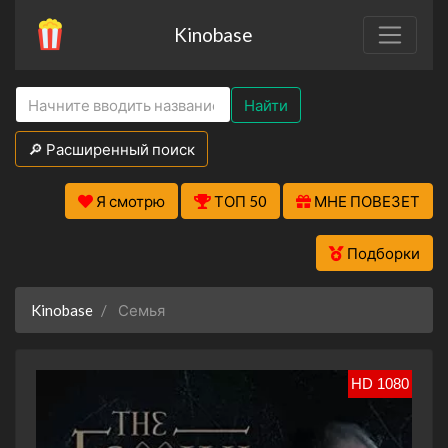
Kinobase
Найти
🔎 Расширенный поиск
Я смотрю
ТОП 50
МНЕ ПОВЕЗЕТ
Подборки
Kinobase
Семья
HD 1080