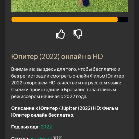
Юпитер (2022) онлайн в HD
Внимание: вы здесь для того, чтобы бесплатно и
без регистрации смотреть онлайн Фильм Юпитер
2022 в хорошем HD качестве и на русском языке.
Сьемки происходили в Бразилия талантливым
режиссером начиная с 2022 года.
Описание к Юпитер / Júpiter (2022) HD:
Фильм
Юпитер онлайн бесплатно.
Год выхода:
2022
Страна:
Бразилия
🇧🇷