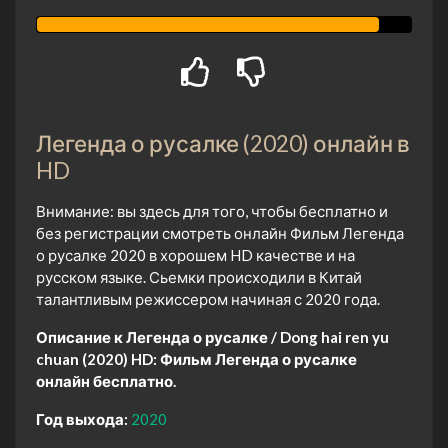
Легенда о русалке (2020) онлайн в
HD
Внимание: вы здесь для того, чтобы бесплатно и
без регистрации смотреть онлайн Фильм Легенда
о русалке 2020 в хорошем HD качестве и на
русском языке. Сьемки происходили в Китай
талантливым режиссером начиная с 2020 года.
Описание к Легенда о русалке / Dong hai ren yu
chuan (2020) HD:
Фильм Легенда о русалке
онлайн бесплатно.
Год выхода:
2020