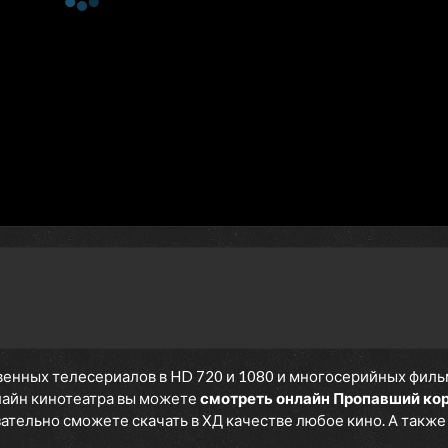
енных телесериалов в HD 720 и 1080 и многосерийных фильмов
нлайн кинотеатра вы можете
смотреть онлайн Пропавший ко
язательно сможете скачать в ХД качестве любое кино. А такж