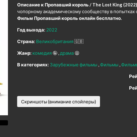
Описание к Пропавший король / The Lost King (2022)
чопорному академическому сообществу в попытках от
Фильм Пропавший король онлайн бесплатно.
Год выхода:
2022
Страна:
Великобритания
🇬🇧
Жанр:
комедия
🤪
драма
😫
В категориях:
Зарубежные фильмы
Фильмы
Фильм
Рей
Рей
Скриншоты (внимание спойлеры)