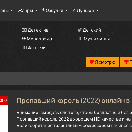
иалы
Жанры
🎙 Озвучки
⭐ Лучшее
🕵️‍♂️ Детектив
👶 Детский
👫 Мелодрама
🧚‍♀️ Мультфильм
🧝‍♂️ Фэнтези
Я смотрю
Пропавший король (2022) онлайн в
080
Внимание: вы здесь для того, чтобы бесплатно и без
Пропавший король 2022 в хорошем HD качестве и на 
Великобритания талантливым режиссером начиная с 