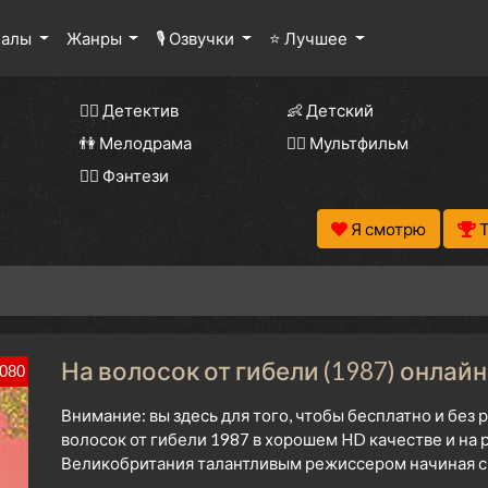
иалы
Жанры
🎙 Озвучки
⭐ Лучшее
🕵️‍♂️ Детектив
👶 Детский
👫 Мелодрама
🧚‍♀️ Мультфильм
🧝‍♂️ Фэнтези
Я смотрю
На волосок от гибели (1987) онлайн
080
Внимание: вы здесь для того, чтобы бесплатно и без
волосок от гибели 1987 в хорошем HD качестве и на 
Великобритания талантливым режиссером начиная с 