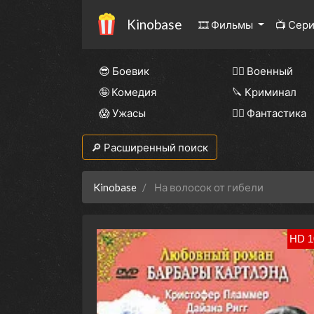
Kinobase
🎞 Фильмы
📺 Сер
😎 Боевик
👨‍✈️ Военный
🤪 Комедия
🔪 Криминал
😱 Ужасы
🧙‍♀️ Фантастика
🔎 Расширенный поиск
Kinobase
На волосок от гибели
HD 1