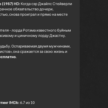
s (1987) HD:
Когда сэр Джайлс Стейверли
брачное обязательство дочери,
тью, снова проиграл и прямо на месте
теля - лорда Ротэма известного буйным
расивому и циничному лорду Джастну.
 судьбу. Оспариваемая двумя мужчинами,
тов», она сражается за свою жизнь и
есплатно.
тинг IMDb:
6.7 из 10