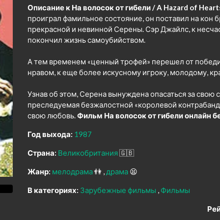
Описание к На волосок от гибели / A Hazard of Heart
проиграл фамильное состояние, он поставил на кон 
прекрасной и невинной Серены. Сэр Джайлс, к несчас
покончил жизнь самоубийством.
А тем временем «ценный трофей» перешел от победи
нравом, к еще более искусному игроку, молодому, к
Узнав об этом, Серена вынуждена опасаться за свою
преследуемая безжалостной «королевой контрабандис
свою любовь.
Фильм На волосок от гибели онлайн б
Год выхода:
1987
Страна:
Великобритания
🇬🇧
Жанр:
мелодрама
👫
драма
😫
В категориях:
Зарубежные фильмы
Фильмы
Рей