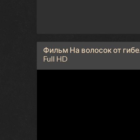
Фильм На волосок от гибе
Full HD