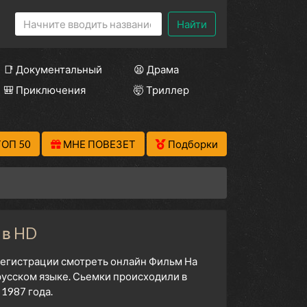
Найти
📑 Документальный
😫 Драма
🎒 Приключения
🤯 Триллер
ТОП 50
МНЕ ПОВЕЗЕТ
Подборки
 в HD
 регистрации смотреть онлайн Фильм На
русском языке. Сьемки происходили в
1987 года.