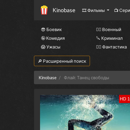
Kinobase
🎞 Фильмы
📺 Сер
😎 Боевик
👨‍✈️ Военный
🤪 Комедия
🔪 Криминал
😱 Ужасы
🧙‍♀️ Фантастика
🔎 Расширенный поиск
Kinobase
Флай: Танец свободы
HD 1