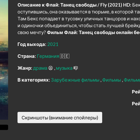
Описание к Флай: Танец свободы / Fly (2021) HD:
Бек
оступившись, она оказывается в тюрьме, в которой та
Там Бекс попадает в тусовку уличных танцоров и нах
и одиночки объединиться, чтобы стать лучшей брейк
свою мечту?
Фильм Флай: Танец свободы онлайн бе
Год выхода:
2021
Страна:
Германия
🇩🇪
Жанр:
драма
😫
музыка
🎼
В категориях:
Зарубежные фильмы
Фильмы
Фильм
Рей
Рей
Скриншоты (внимание спойлеры)