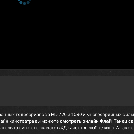
енных телесериалов в HD 720 и 1080 и многосерийных фильмов
нлайн кинотеатра вы можете
смотреть онлайн Флай: Танец с
язательно сможете скачать в ХД качестве любое кино. А такж