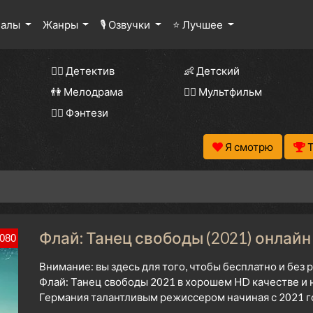
иалы
Жанры
🎙 Озвучки
⭐ Лучшее
🕵️‍♂️ Детектив
👶 Детский
👫 Мелодрама
🧚‍♀️ Мультфильм
🧝‍♂️ Фэнтези
Я смотрю
Флай: Танец свободы (2021) онлайн
080
Внимание: вы здесь для того, чтобы бесплатно и без
Флай: Танец свободы 2021 в хорошем HD качестве и 
Германия талантливым режиссером начиная с 2021 г