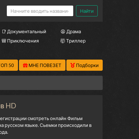
Найти
📑 Документальный
😫 Драма
🎒 Приключения
🤯 Триллер
ТОП 50
МНЕ ПОВЕЗЕТ
Подборки
 в HD
 регистрации смотреть онлайн Фильм
на русском языке. Сьемки происходили в
ода.