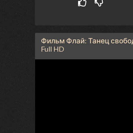
Фильм Флай: Танец свобод
Full HD