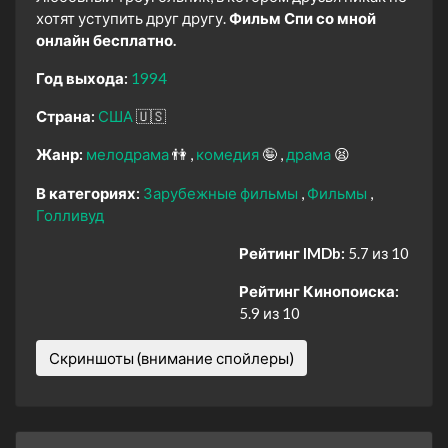
хотят уступить друг другу.
Фильм Спи со мной
онлайн бесплатно.
Год выхода:
1994
Страна:
США
🇺🇸
Жанр:
мелодрама
👫
комедия
🤪
драма
😫
В категориях:
Зарубежные фильмы
Фильмы
Голливуд
Рейтинг IMDb:
5.7 из 10
Рейтинг Кинопоиска:
5.9 из 10
Скриншоты (внимание спойлеры)