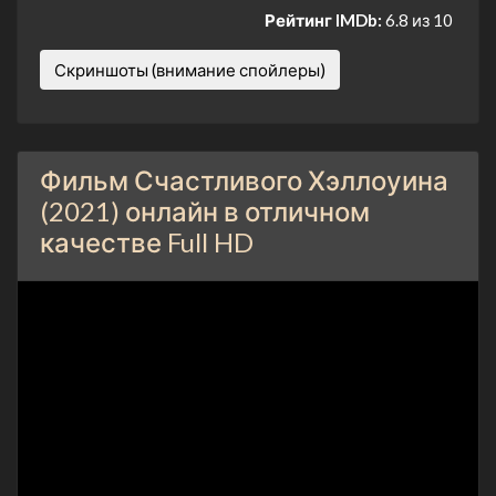
Рейтинг IMDb:
6.8 из 10
Скриншоты (внимание спойлеры)
Фильм Счастливого Хэллоуина
(2021) онлайн в отличном
качестве Full HD