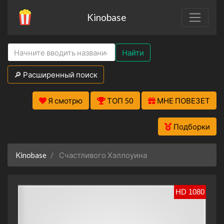
Kinobase
Найти
🔎 Расширенный поиск
Я смотрю
ТОП 50
МНЕ ПОВЕЗЕТ
Подборки
Kinobase
Счастливого Хэллоуина
HD 1080