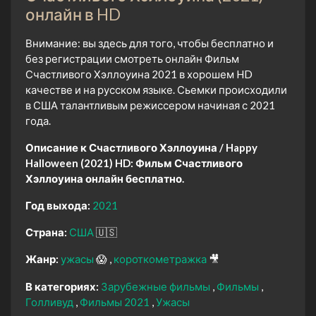
онлайн в HD
Внимание: вы здесь для того, чтобы бесплатно и
без регистрации смотреть онлайн Фильм
Счастливого Хэллоуина 2021 в хорошем HD
качестве и на русском языке. Сьемки происходили
в США талантливым режиссером начиная с 2021
года.
Описание к Счастливого Хэллоуина / Happy
Halloween (2021) HD:
Фильм Счастливого
Хэллоуина онлайн бесплатно.
Год выхода:
2021
Страна:
США
🇺🇸
Жанр:
ужасы
😱
короткометражка
🎥
В категориях:
Зарубежные фильмы
Фильмы
Голливуд
Фильмы 2021
Ужасы