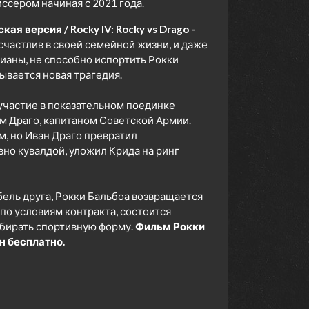
ссером начиная с 2021 года.
я версия / Rocky IV: Rocky vs Drago -
счастлив в своей семейной жизни, и даже
ианы, не способно испортить Рокки
ывается новая трагедия.
 участие в показательном поединке
 Драго, капитаном Советской Армии.
, но Иван Драго превратил
вно кувалдой, уложил Крида на ринг
бель друга, Рокки Бальбоа возвращается
 по условиям контракта, состоится
набирать спортивную форму.
Фильм Рокки
н бесплатно.