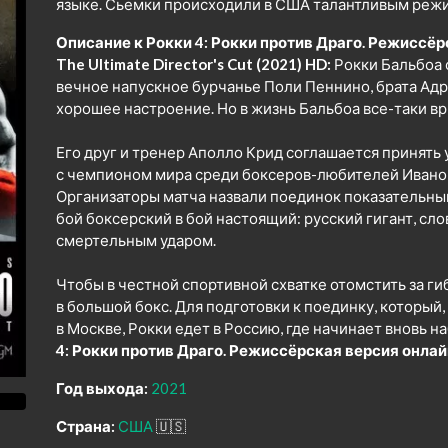
языке. Сьемки происходили в США талантливым режи
Описание к Рокки 4: Рокки против Драго. Режиссёрска
The Ultimate Director's Cut (2021) HD:
Рокки Бальбоа 
вечное напускное бурчанье Поли Пеннино, брата Адр
хорошее настроение. Но в жизнь Бальбоа все-таки вр
Его друг и тренер Аполло Крид соглашается принять
с чемпионом мира среди боксеров-любителей Иваном
Организаторы матча назвали поединок показательным
бой боксерский в бой настоящий: русский гигант, сло
смертельным ударом.
Чтобы в честной спортивной схватке отомстить за ги
в большой бокс. Для подготовки к поединку, который,
в Москве, Рокки едет в Россию, где начинает вновь 
4: Рокки против Драго. Режиссёрская версия онлай
Год выхода:
2021
Страна:
США
🇺🇸