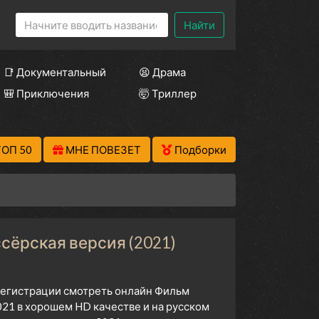
Найти
📑 Документальный
😫 Драма
🎒 Приключения
🤯 Триллер
ТОП 50
МНЕ ПОВЕЗЕТ
Подборки
ссёрская версия (2021)
 регистрации смотреть онлайн Фильм
021 в хорошем HD качестве и на русском