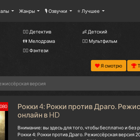
иалы
Жанры
🎙 Озвучки
⭐ Лучшее
🕵️‍♂️ Детектив
👶 Детский
👫 Мелодрама
🧚‍♀️ Мультфильм
🧝‍♂️ Фэнтези
Я смотрю
Режиссёрская версия
Рокки 4: Рокки против Драго. Режи
080
онлайн в HD
Внимание: вы здесь для того, чтобы бесплатно и без
Рокки 4: Рокки против Драго. Режиссёрская версия 2