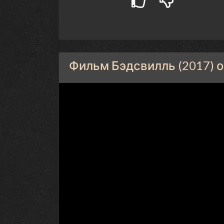
Фильм Бэдсвилль (2017) о