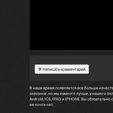
💬 Написать комментарий
В наше время появляется все больше качеств
seasonvar, но мы намного лучше, у нашего о
Android, IOS, IPAD и IPHONE. Вы обязательно
ее почти нет.