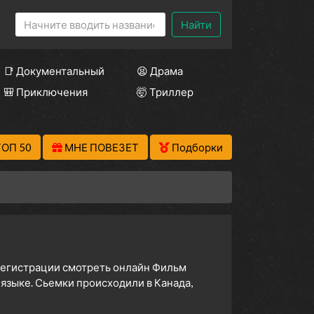
Найти
📑 Документальный
😫 Драма
🎒 Приключения
🤯 Триллер
ТОП 50
МНЕ ПОВЕЗЕТ
Подборки
 регистрации смотреть онлайн Фильм
 языке. Сьемки происходили в Канада,