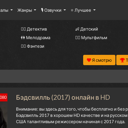
иалы
Жанры
🎙 Озвучки
⭐ Лучшее
🕵️‍♂️ Детектив
👶 Детский
👫 Мелодрама
🧚‍♀️ Мультфильм
🧝‍♂️ Фэнтези
Я смотрю
Бэдсвилль (2017) онлайн в HD
080
Внимание: вы здесь для того, чтобы бесплатно и без
Бэдсвилль 2017 в хорошем HD качестве и на русском
США талантливым режиссером начиная с 2017 года.