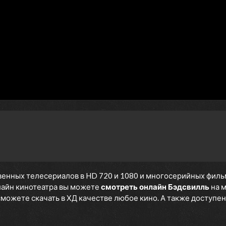
енных телесериалов в HD 720 и 1080 и многосерийных фильмов
нлайн кинотеатра вы можете
смотреть онлайн Бэдсвилль
на 
 сможете скачать в ХД качестве любое кино. А также доступен