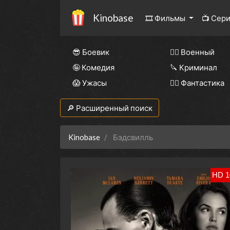
Kinobase
🎞 Фильмы
📺 Сер
😎 Боевик
👨‍✈️ Военный
🤪 Комедия
🔪 Криминал
😱 Ужасы
🧙‍♀️ Фантастика
🔎 Расширенный поиск
Kinobase
Бэдсвилль
HD 1