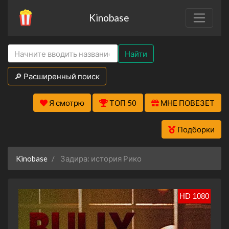
Kinobase
Найти
🔎 Расширенный поиск
Я смотрю
ТОП 50
МНЕ ПОВЕЗЕТ
Подборки
Kinobase
Задира: история Рико
HD 1080