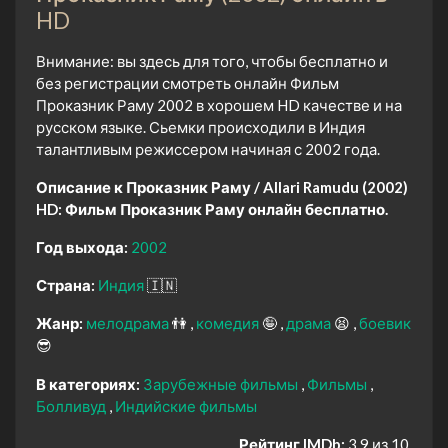
HD
Внимание: вы здесь для того, чтобы бесплатно и
без регистрации смотреть онлайн Фильм
Проказник Раму 2002 в хорошем HD качестве и на
русском языке. Сьемки происходили в Индия
талантливым режиссером начиная с 2002 года.
Описание к Проказник Раму / Allari Ramudu (2002)
HD:
Фильм Проказник Раму онлайн бесплатно.
Год выхода:
2002
Страна:
Индия
🇮🇳
Жанр:
мелодрама
👫
комедия
🤪
драма
😫
боевик
😎
В категориях:
Зарубежные фильмы
Фильмы
Болливуд
Индийские фильмы
Рейтинг IMDb:
3.9 из 10