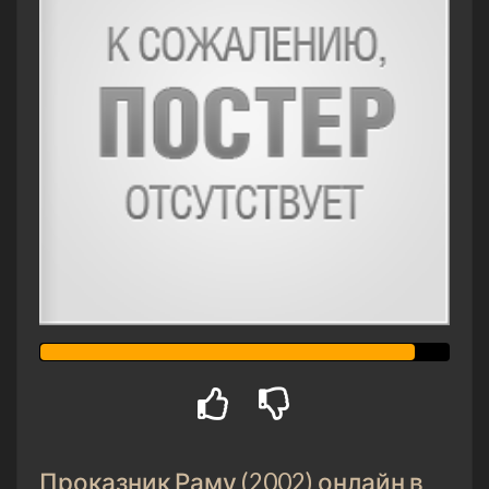
Проказник Раму (2002) онлайн в