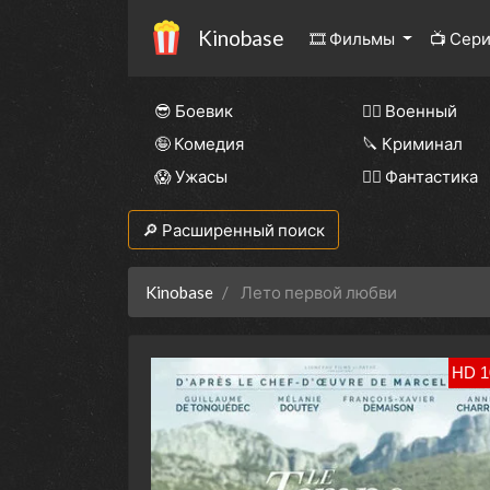
Kinobase
🎞 Фильмы
📺 Сер
😎 Боевик
👨‍✈️ Военный
🤪 Комедия
🔪 Криминал
😱 Ужасы
🧙‍♀️ Фантастика
🔎 Расширенный поиск
Kinobase
Лето первой любви
HD 1