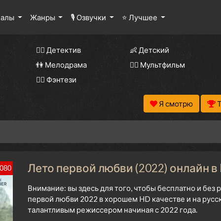
иалы
Жанры
🎙 Озвучки
⭐ Лучшее
🕵️‍♂️ Детектив
👶 Детский
👫 Мелодрама
🧚‍♀️ Мультфильм
🧝‍♂️ Фэнтези
Я смотрю
Лето первой любви (2022) онлайн в
080
Внимание: вы здесь для того, чтобы бесплатно и бе
первой любви 2022 в хорошем HD качестве и на русс
талантливым режиссером начиная с 2022 года.