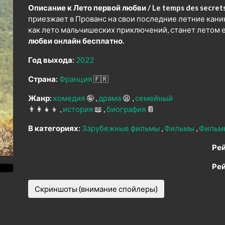
Описание к Лето первой любви / Le temps des secrets
приезжает в Прованс на свои последние летние каник
как лето мальчишеских приключений, станет летом 
любви онлайн бесплатно.
Год выхода:
2022
Страна:
Франция
🇫🇷
Жанр:
комедия
🤪
драма
😫
семейный
👨‍👩‍👧‍👦
история
📖
биография
📔
В категориях:
Зарубежные фильмы
Фильмы
Фильм
Рей
Рей
Скриншоты (внимание спойлеры)