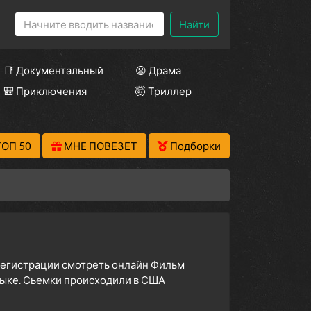
Найти
📑 Документальный
😫 Драма
🎒 Приключения
🤯 Триллер
ТОП 50
МНЕ ПОВЕЗЕТ
Подборки
 регистрации смотреть онлайн Фильм
зыке. Сьемки происходили в США