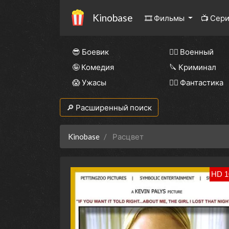
Kinobase
🎞 Фильмы
📺 Сер
😎 Боевик
👨‍✈️ Военный
🤪 Комедия
🔪 Криминал
😱 Ужасы
🧙‍♀️ Фантастика
🔎 Расширенный поиск
Kinobase
Расцвет
HD 1