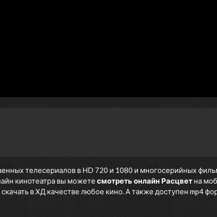
енных телесериалов в HD 720 и 1080 и многосерийных фильмов
нлайн кинотеатра вы можете
смотреть онлайн Расцвет
на моб
скачать в ХД качестве любое кино. А также доступен mp4 форм