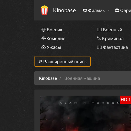
Kinobase
🎞 Фильмы
📺 Сер
😎 Боевик
👨‍✈️ Военный
🤪 Комедия
🔪 Криминал
😱 Ужасы
🧙‍♀️ Фантастика
🔎 Расширенный поиск
Kinobase
Военная машина
HD 1