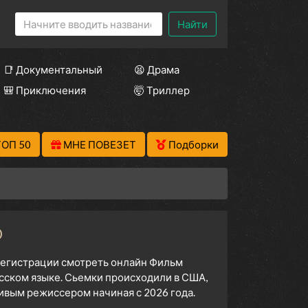
Найти
📑 Документальный
😫 Драма
🎒 Приключения
🤯 Триллер
ТОП 50
МНЕ ПОВЕЗЕТ
Подборки
D
 регистрации смотреть онлайн Фильм
сском языке. Сьемки происходили в США,
ивым режиссером начиная с 2026 года.