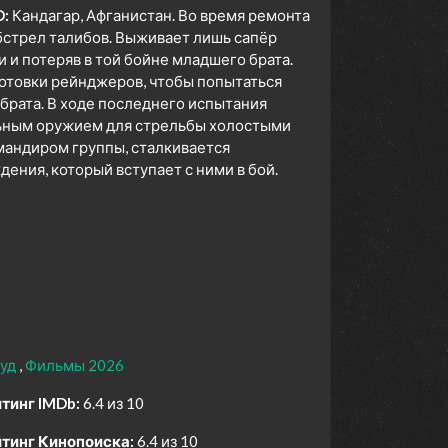
D:
Кандагар, Афганистан. Во время ремонта
стрел талибов. Выживает лишь сапёр
 и потеряв в той бойне младшего брата.
готовки рейнджеров, чтобы попытаться
брата. В ходе последнего испытания
ьным оружием для стрельбы холостыми
мандиром группы, сталкивается
ния, который вступает с ними в бой.
вуд
Фильмы 2026
тинг IMDb:
6.4 из 10
тинг Кинопоиска:
6.4 из 10