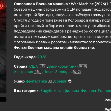
Описание к Военная машина / War Machine (2026) H
боевой машины отряд армии США попадает под артоб
инженерной бригады, получив серьёзную травму ноги
Спустя 2 года он приезжает в Колорадо в лагерь под
пройти тяжёлый отбор и исполнить мечту погибшего 
подразделение кандидатов в рейнджеры со специал
вместе с тем самым сапёром, которого назначили ко
с огромным боевым роботом неизвестного происхожде
Фильм Военная машина онлайн бесплатно.
Год выхода:
2026
Страна:
США
🇺🇸
Великобритания
🇬🇧
Австралия
🇦🇺
Новая Зеландия
🇳🇿
Жанр:
фантастика
🧙‍♀️
боевик
😎
В категориях:
Зарубежные фильмы
Фильмы
Голли
Рей
Рей