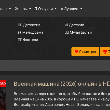
иалы
Жанры
🎙 Озвучки
⭐ Лучшее
🕵️‍♂️ Детектив
👶 Детский
👫 Мелодрама
🧚‍♀️ Мультфильм
🧝‍♂️ Фэнтези
Я смотрю
Военная машина (2026) онлайн в H
080
Внимание: вы здесь для того, чтобы бесплатно и без
Военная машина 2026 в хорошем HD качестве и на ру
Великобритания, Австралия, Новая Зеландия талантл