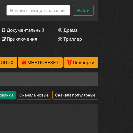
Найти
📑 Документальный
😫 Драма
🎒 Приключения
🤯 Триллер
ТОП 50
МНЕ ПОВЕЗЕТ
Подборки
овинки
Сначала новые
Сначала популярные