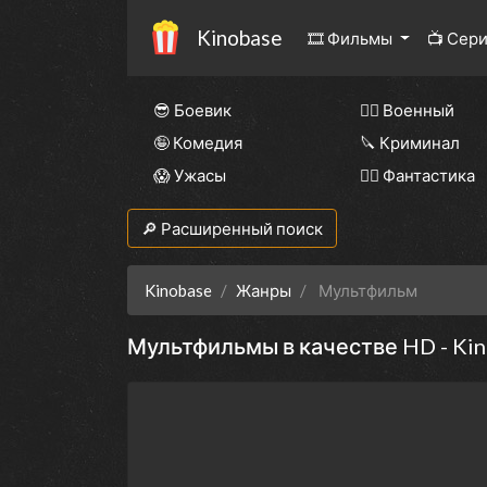
Kinobase
🎞 Фильмы
📺 Сер
😎 Боевик
👨‍✈️ Военный
🤪 Комедия
🔪 Криминал
😱 Ужасы
🧙‍♀️ Фантастика
🔎 Расширенный поиск
Kinobase
Жанры
Мультфильм
Мультфильмы в качестве HD - Kin