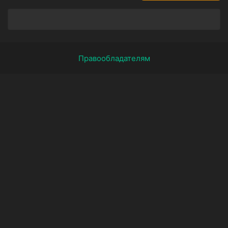
Правообладателям