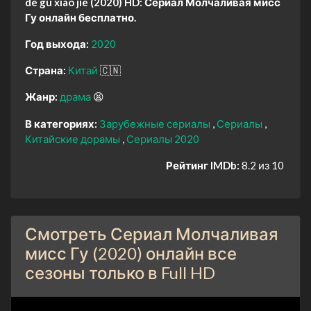
de gu xiao jie (2020) HD:
Сериал Молчаливая мисс
Гу онлайн бесплатно.
Год выхода:
2020
Страна:
Китай
🇨🇳
Жанр:
драма
😫
В категориях:
Зарубежные сериалы
Сериалы
Китайские дорамы
Сериалы 2020
Рейтинг IMDb:
8.2 из 10
Смотреть Сериал Молчаливая
мисс Гу (2020) онлайн все
сезоны только в Full HD