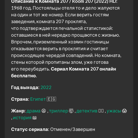
Описание к Комната 207 / Room 207 (2022) HD:
1968 год. Постояльцы отеля то и дело жалуются
на один и тот же номер. Если верить гостям
заведения, комната 207 проклята,
что подтверждается печальной статистикой:
оставшиеся в ней нередко прощаются с жизнью.
Впрочем, приземленный хозяин гостиницы
отказывается верить в проклятия и считает
происходящее чередой совпадений. Но комната,
стены которой пропитаны злом, уже готова
его переубедить.
Сериал Комната 207 онлайн
бесплатно.
Год выхода:
2022
Страна:
Египет
🇪🇬
Жанр:
драма
😫
триллер
🤯
детектив
🕵️‍♂️
ужасы
😱
история
📖
Статус сериала:
Отменен/Завершен