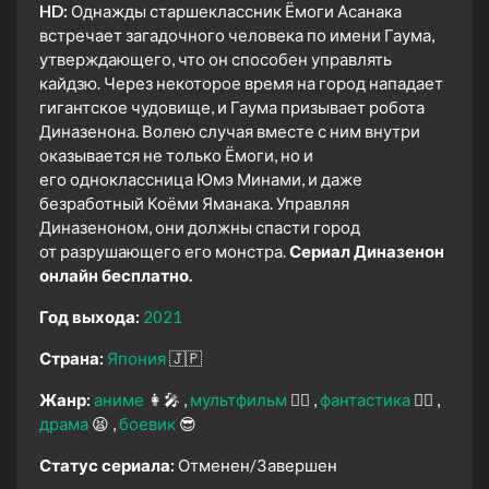
HD:
Однажды старшеклассник Ёмоги Асанака
встречает загадочного человека по имени Гаума,
утверждающего, что он способен управлять
кайдзю. Через некоторое время на город нападает
гигантское чудовище, и Гаума призывает робота
Диназенона. Волею случая вместе с ним внутри
оказывается не только Ёмоги, но и
его одноклассница Юмэ Минами, и даже
безработный Коёми Яманака. Управляя
Диназеноном, они должны спасти город
от разрушающего его монстра.
Сериал Диназенон
онлайн бесплатно.
Год выхода:
2021
Страна:
Япония
🇯🇵
Жанр:
аниме
👩‍🎤
мультфильм
🧚‍♀️
фантастика
🧙‍♀️
драма
😫
боевик
😎
Статус сериала:
Отменен/Завершен