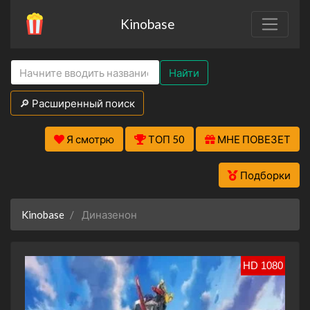
Kinobase
Найти
🔎 Расширенный поиск
Я смотрю
ТОП 50
МНЕ ПОВЕЗЕТ
Подборки
Kinobase
Диназенон
HD 1080