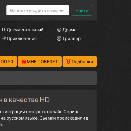
Найти
📑 Документальный
😫 Драма
🎒 Приключения
🤯 Триллер
ТОП 50
МНЕ ПОВЕЗЕТ
Подборки
н в качестве HD
 регистрации смотреть онлайн Сериал
на русском языке. Сьемки происходили в
а.