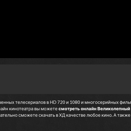
day if I ever wanna see you, or if
ever want to talk to you...
1 сезон 6 серия
Because men are childish, wo
end up like this. In the end, a w
has 2 choice, becoming a strict
wife or a crying wife. It's so
stupid. Being a husband and wi
is such a joke.
1 сезон 5 серия
No, I'm not ever gonna say that
you shouldn't cheat on others.
Every guy feels that way one 
or another. If I could, I would
cheat!
1 сезон 4 серия
Why don't you just admit it
already!? I've already come to
енных телесериалов в HD 720 и 1080 и многосерийных фильмов
realize this a long time ago!? Y
нлайн кинотеатра вы можете
смотреть онлайн Великолепный
don't love me! You only love
язательно сможете скачать в ХД качестве любое кино. А такж
yourself!
1 сезон 3 серия
The other couple's secret and