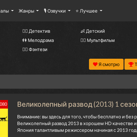
иалы
Жанры
🎙 Озвучки
⭐ Лучшее
🕵️‍♂️ Детектив
👶 Детский
👫 Мелодрама
🧚‍♀️ Мультфильм
🧝‍♂️ Фэнтези
Я смотрю
Великолепный развод (2013) 1 сезо
080
Внимание: вы здесь для того, чтобы бесплатно и без
Великолепный развод 2013 в хорошем HD качестве и 
Япония талантливым режиссером начиная с 2013 год