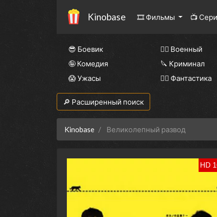
Kinobase
🎞 Фильмы
📺 Сер
😎 Боевик
👨‍✈️ Военный
🤪 Комедия
🔪 Криминал
😱 Ужасы
🧙‍♀️ Фантастика
🔎 Расширенный поиск
Kinobase
Великолепный развод
HD 1