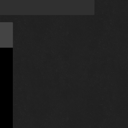
e
14 марта 2013
t
7 марта 2013
t
e
the
28 февраля 2013
o
21 февраля 2013
t
one