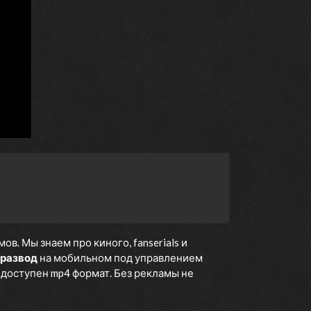
 I
men
14 февраля 2013
ife
fe
7 февраля 2013
way
31 января 2013
. Мы знаем про киного, fanserials и
ou
 развод
на мобильном под управлением
е доступен mp4 формат. Без рекламы не
24 января 2013