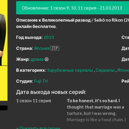
Обновление: 1 сезон 9, 10, 11 серия - 21.03.2013
Описание к Великолепный развод / Saikô no Rikon (2
онлайн бесплатно.
Год выхода:
2013
Ста
Страна:
Япония
🇯🇵
Дат
Жанр:
драма
😫
Дат
В категориях:
Зарубежные сериалы
Сериалы
Япон
Студия:
Fuji TV
Рей
Дата выхода новых серий:
1 сезон 11 серия
To be honest, it's so hard. I
thought that marriage was a
torture, but I was wrong.
Marriage is like a food chain. I
just shut up and wait to be eat