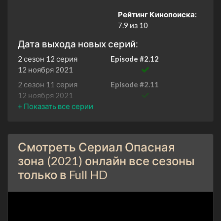
Рейтинг Кинопоиска:
7.9 из 10
Дата выхода новых серий:
2 сезон 12 серия
Episode #2.12
12 ноября 2021
2 сезон 11 серия
Episode #2.11
12 ноября 2021
2 сезон 10 серия
Episode #2.10
5 ноября 2021
2 сезон 9 серия
Episode #2.9
Смотреть Сериал Опасная
5 ноября 2021
зона (2021) онлайн все сезоны
2 сезон 8 серия
Episode #2.8
только в Full HD
29 октября 2021
2 сезон 7 серия
Episode #2.7
29 октября 2021
2 сезон 6 серия
Episode #2.6