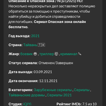
Описание к Опасная зона / Ni ju (2021) HD:
Несколько нераскрытых дел заставляют полицию
обратиться за помощью к преступникам, чтобы
найти убийцу и добиться справедливости
для погибших.
Сериал Опасная зона онлайн
бесплатно.
Год выхода:
2021
Страна:
Тайвань
🇹🇼
Жанр:
боевик
😎
триллер
🤯
криминал
🔪
Статус сериала:
Отменен/Завершен
Дата выхода:
03.09.2021
Дата окончания:
12.11.2021
В категориях:
Зарубежные сериалы
Сериалы
Тайваньские дорамы
Сериалы 2021
Студия:
iQIYi
Рейтинг IMDb:
7.5 из 10