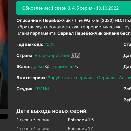
Обновление: 1 сезон 3, 4, 5 серия - 10.10.2022
Описание к Перебежчик / The Walk-In (2022) HD:
Пра
в британскую неонацистскую террористическую груп
члена парламента.
Сериал Перебежчик онлайн бесп
Год выхода:
2022
Ста
Страна:
Великобритания
🇬🇧
Дат
Жанр:
драма
😫
криминал
🔪
Дат
В категориях:
Зарубежные сериалы
Сериалы
Англ
Студия:
ITV Hub
Рей
Рей
Дата выхода новых серий:
1 сезон 5 серия
Episode #1.5
1 сезон 4 серия
Episode #1.4