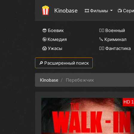
Kinobase
🎞 Фильмы
📺 Сер
😎 Боевик
👨‍✈️ Военный
🤪 Комедия
🔪 Криминал
😱 Ужасы
🧙‍♀️ Фантастика
🔎 Расширенный поиск
Kinobase
Перебежчик
HD 1