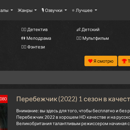
иалы
Жанры
🎙 Озвучки
⭐ Лучшее
🕵️‍♂️ Детектив
👶 Детский
👫 Мелодрама
🧚‍♀️ Мультфильм
🧝‍♂️ Фэнтези
Я смотрю
Перебежчик (2022) 1 сезон в качес
080
Внимание: вы здесь для того, чтобы бесплатно и без
Перебежчик 2022 в хорошем HD качестве и на русск
Великобритания талантливым режиссером начиная с 