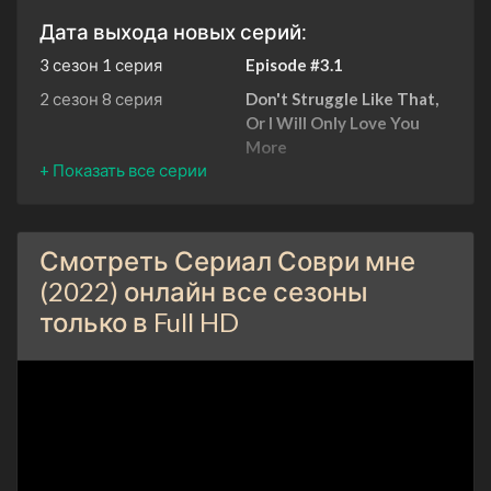
Дата выхода новых серий:
3 сезон 1 серия
Episode #3.1
2 сезон 8 серия
Don't Struggle Like That,
Or I Will Only Love You
More
1 января 2024
2 сезон 7 серия
I'm Not Drowning Fast
Enough
1 января 2024
Смотреть Сериал Соври мне
2 сезон 6 серия
(2022) онлайн все сезоны
Do Your Dirty Words Come
Out to Play?
только в Full HD
1 января 2024
2 сезон 5 серия
Evil, Ornery, Scandalous,
and Evil
1 января 2024
2 сезон 4 серия
Just Stable Children
1 января 2024