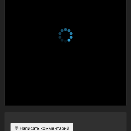
2 сезон 3 серия
I Can See Right Through
Myself
1 января 2024
2 сезон 2 серия
I Shall Now Perform a 180
Flip-Flop
1 января 2024
2 сезон 1 серия
You Got a Reaction, Didn't
You?
1 января 2024
1 сезон 10 серия
The Bedrooms of Our
Friends
26 октября 2022
1 сезон 9 серия
Sugar, We're Going Down
Swinging
19 октября 2022
1 сезон 8 серия
Don't Go Wasting Your
Emotion
12 октября 2022
💬 Написать комментарий