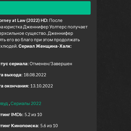
rney at Law (2022) HD:
После
ра юристка Дженнифер Уолтерс получает
верхсильное существо. Дженнифер
ть его во благо при этом продолжать
рхлюдей.
Сериал Женщина-Халк:
тус сериала:
Отменен/Завершен
а выхода:
18.08.2022
а окончания:
13.10.2022
ивуд
Сериалы 2022
тинг IMDb:
5.2 из 10
тинг Кинопоиска:
5.6 из 10