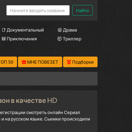
Найти
📑 Документальный
😫 Драма
🎒 Приключения
🤯 Триллер
ТОП 50
МНЕ ПОВЕЗЕТ
Подборки
зон в качестве HD
 регистрации смотреть онлайн Сериал
 и на русском языке. Сьемки происходили
.