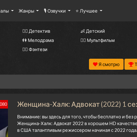
иалы
Жанры
🎙 Озвучки
⭐ Лучшее
🕵️‍♂️ Детектив
👶 Детский
👫 Мелодрама
🧚‍♀️ Мультфильм
🧝‍♂️ Фэнтези
Я смотрю
Женщина-Халк: Адвокат (2022) 1 се
080
Внимание: вы здесь для того, чтобы бесплатно и без
Женщина-Халк: Адвокат 2022 в хорошем HD качестве
в США талантливым режиссером начиная с 2022 года