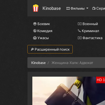
Kinobase
🎞 Фильмы
📺 Сер
😎 Боевик
👨‍✈️ Военный
🤪 Комедия
🔪 Криминал
😱 Ужасы
🧙‍♀️ Фантастика
🔎 Расширенный поиск
Kinobase
Женщина-Халк: Адвокат
HD 1