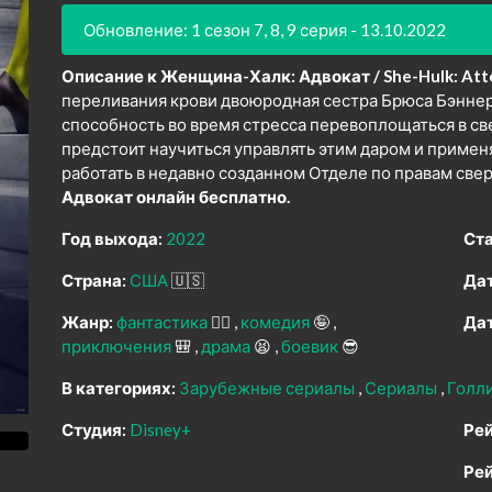
Обновление: 1 сезон 7, 8, 9 серия - 13.10.2022
Описание к Женщина-Халк: Адвокат / She-Hulk: Atto
переливания крови двоюродная сестра Брюса Бэнне
способность во время стресса перевоплощаться в с
предстоит научиться управлять этим даром и применя
работать в недавно созданном Отделе по правам све
Адвокат онлайн бесплатно.
Год выхода:
2022
Ста
Страна:
США
🇺🇸
Дат
Жанр:
фантастика
🧙‍♀️
комедия
🤪
Дат
приключения
🎒
драма
😫
боевик
😎
В категориях:
Зарубежные сериалы
Сериалы
Голл
Студия:
Disney+
Рей
Рей