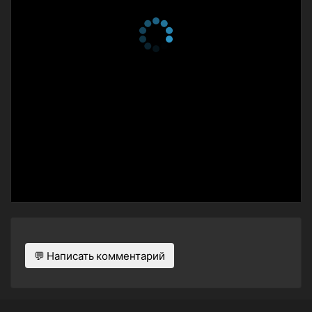
26 февраля 2018
2 сезон 39 серия
The Awards Show Problem
26 февраля 2018
2 сезон 38 серия
More Adventures Of
Robin Hood
8 января 2018
2 сезон 37 серия
The Peanut Problem
8 января 2018
2 сезон 36 серия
The Mariachi Problem
15 сентября 2017
2 сезон 35 серия
The Pig Problem
15 сентября 2017
2 сезон 34 серия
Mac the Fork
8 июня 2017
💬 Написать комментарий
2 сезон 33 серия
The Sam Problem
8 июня 2017
2 сезон 32 серия
The Silliest Song Problem